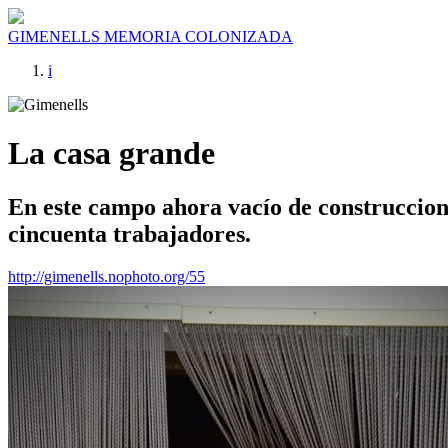
GIMENELLS
MEMORIA COLONIZADA
i
La casa grande
En este campo ahora vacío de construccione
cincuenta trabajadores.
http://gimenells.nophoto.org/55