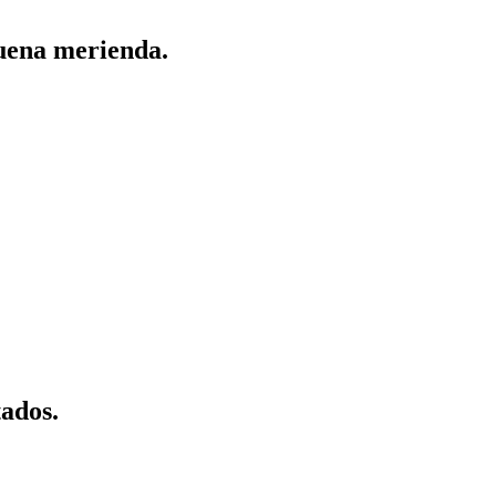
buena merienda.
tados.